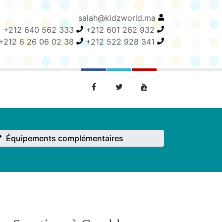
salah@kidzworld.ma
+212 640 562 333
+212 601 262 932
+212 6 26 06 02 38
+212 522 928 341
Équipements complémentaires