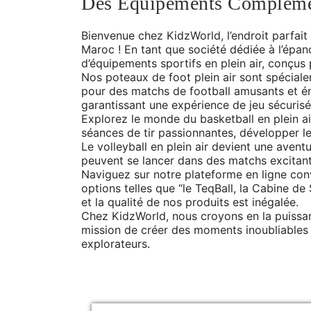
Des Équipements Complément
Bienvenue chez KidzWorld, l’endroit parfait
Maroc ! En tant que société dédiée à l’épa
d’équipements sportifs en plein air, conçus po
Nos poteaux de foot plein air sont spécialem
pour des matchs de football amusants et én
garantissant une expérience de jeu sécurisé
Explorez le monde du basketball en plein a
séances de tir passionnantes, développer l
Le volleyball en plein air devient une aven
peuvent se lancer dans des matchs excitants, 
Naviguez sur notre plateforme en ligne co
options telles que “le TeqBall, la Cabine de
et la qualité de nos produits est inégalée.
Chez KidzWorld, nous croyons en la puissan
mission de créer des moments inoubliables e
explorateurs.